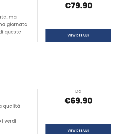
€79.90
uta, ma
una giornata
di queste
VIEW DETAILS
Da
€69.90
a qualità
i verdi
VIEW DETAILS