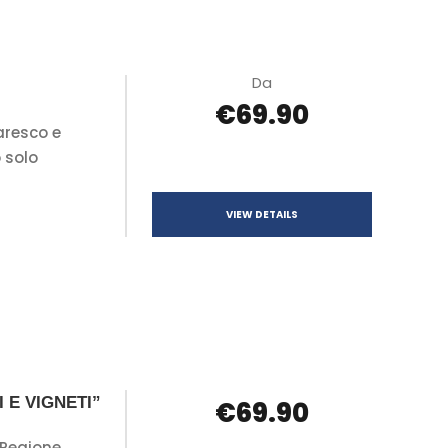
Da
€69.90
aresco e
 solo
VIEW DETAILS
 E VIGNETI”
€69.90
 Regione