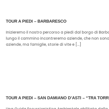
TOUR A PIEDI – BARBARESCO
Inizieremo il nostro percorso a piedi dal borgo di Barb
lungo il cammino incontreremo aziende, che non sono
aziende, ma famiglie, storie di vite e […]
TOUR A PIEDI – SAN DAMIANO D’ASTI – “TRA TORRI
Una Guida Escursionistica Ambientale abilitata dalla