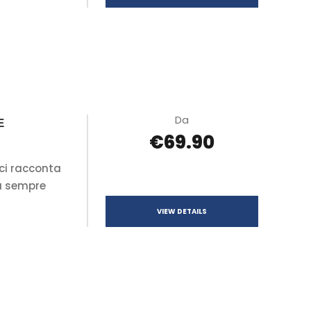
Da
E
€69.90
ci racconta
da sempre
VIEW DETAILS