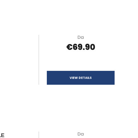
Da
€69.90
VIEW DETAILS
Da
LE