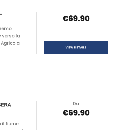
”
€69.90
eremo
 verso la
 Agricola
VIEW DETAILS
Da
BERA
€69.90
 il fiume