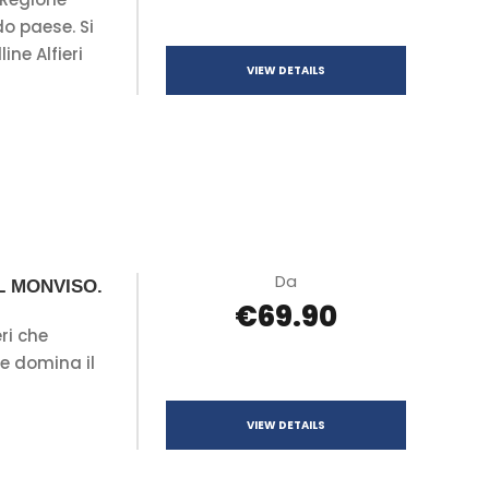
o paese. Si
ine Alfieri
VIEW DETAILS
Da
IL MONVISO.
€69.90
ri che
he domina il
VIEW DETAILS