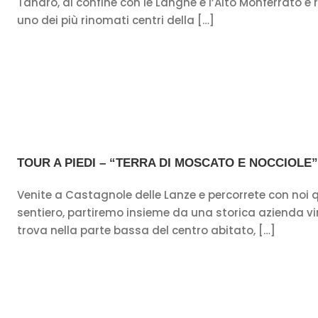
Tanaro, al confine con le Langhe e l’Alto Monferrato e
uno dei più rinomati centri della […]
TOUR A PIEDI – “TERRA DI MOSCATO E NOCCIOLE”
Venite a Castagnole delle Lanze e percorrete con noi 
sentiero, partiremo insieme da una storica azienda vin
trova nella parte bassa del centro abitato, […]