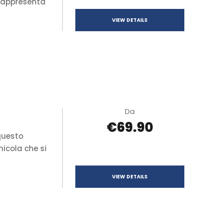
 rappresenta
VIEW DETAILS
Da
€69.90
questo
icola che si
VIEW DETAILS