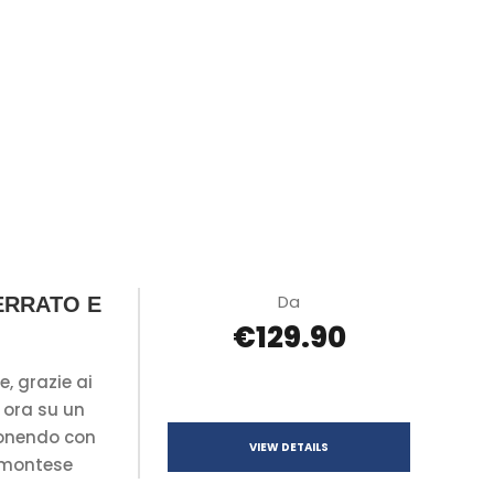
Da
ERRATO E
€129.90
, grazie ai
o ora su un
oponendo con
VIEW DETAILS
iemontese