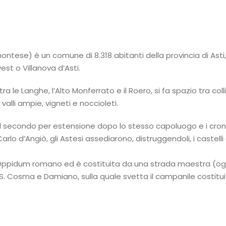
montese) è un comune di 8.318 abitanti della provincia di Asti
vest o Villanova d’Asti.
ra le Langhe, l’Alto Monferrato e il Roero, si fa spazio tra co
lli ampie, vigneti e noccioleti.
 il secondo per estensione dopo lo stesso capoluogo e i croni
o d’Angiò, gli Astesi assediarono, distruggendoli, i castelli d
l’Oppidum romano ed è costituita da una strada maestra (og
. Cosma e Damiano, sulla quale svetta il campanile costituito