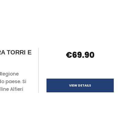
RA TORRI E
€69.90
 Regione
o paese. Si
VIEW DETAILS
ine Alfieri