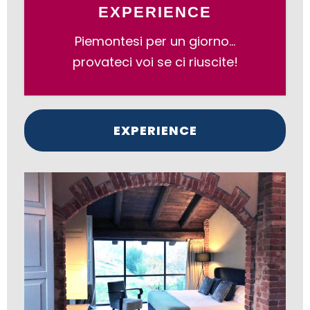
EXPERIENCE
Piemontesi per un giorno…
provateci voi se ci riuscite!
EXPERIENCE