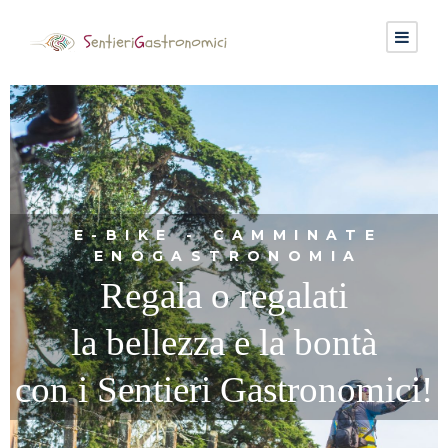
E-BIKE - CAMMINATE
ENOGASTRONOMIA
Regala o regalati
la bellezza e la bontà
con i Sentieri Gastronomici!