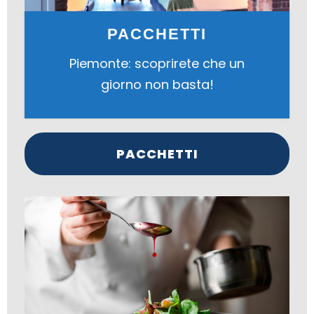
PACCHETTI
Piemonte: scoprirete che un
giorno non basta!
PACCHETTI