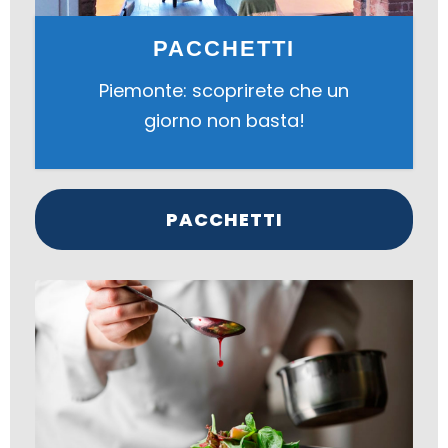
PACCHETTI
Piemonte: scoprirete che un
giorno non basta!
PACCHETTI