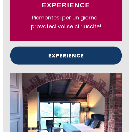
EXPERIENCE
Piemontesi per un giorno…
provateci voi se ci riuscite!
EXPERIENCE