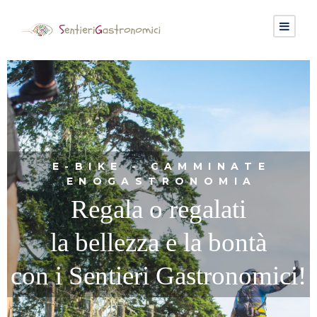
E-BIKE - CAMMINATE
ENOGASTRONOMIA
Regala o regalati
la bellezza e la bontà
con i Sentieri Gastronomici!